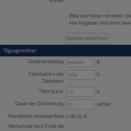
kosten:
Bitte alle Felder mit einem Ste
Alle Angaben sind ohne Gewä
Tilgungsrechner
*Darlehensbetrag:
€
*Nominalzins des
%
Darlehens:
*Tilgung p.a.:
%
*Dauer der Zinsbindung:
Jahr(e)
*Monatliche nominale Rate:
1.081,25 €
*Restschuld nach Ende der