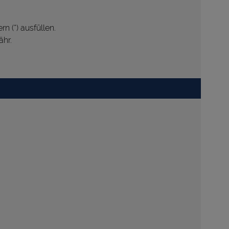
rn (*) ausfüllen.
hr.
Cookie-Details
|
Datenschutz
|
Impressum
Weitere Informationen