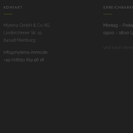
KONTAKT
ERREICHBARK
Myterra GmbH & Co. KG
Montag – Freit
Lindkirchener Str. 19
09:00 – 18:00 
84048 Mainburg
und nach Vere
info@myterra-immo.de
+49 (0)8751 619 96 18