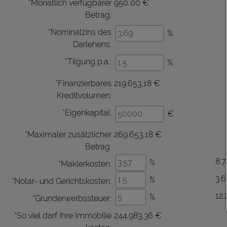
*Monatlich verfügbarer
950,00 €
Betrag:
*Nominalzins des
%
Darlehens:
*Tilgung p.a.:
%
*Finanzierbares
219.653,18 €
Kreditvolumen:
*Eigenkapital:
€
*Maximaler zusätzlicher
269.653,18 €
Betrag:
8.7
%
*Maklerkosten:
3.
%
*Notar- und Gerichtskosten:
12.
%
*Grunderwerbssteuer:
*So viel darf Ihre Immobilie
244.983,36 €