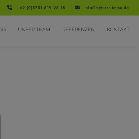
+49 (0)8751 619 96 18
info@myterra-immo.de
AG
UNSER TEAM
REFERENZEN
KONTAKT
Consent Manager
HILFE